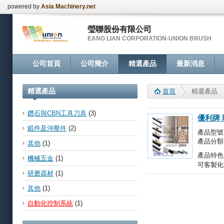
powered by
Asia Machinery.net
瑩聯股份有限公司
EANG LIAN CORPORATION-UNION BRUSH
公司首頁
公司簡介
精選產品
最新消息
精選產品
首頁
精選產品
鑽石與CBN工具刀具
(3)
優利牌
鍛件及沖壓件
(2)
產品型號：B
產品分類
其他
(1)
產品特色
機械五金
(1)
可客製化>
研磨器材
(1)
其他
(1)
自動化控制系統
(1)