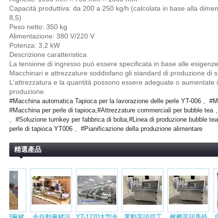
Capacità produttiva: da 200 a 250 kg/h (calcolata in base alla dimens
粉
8,5)
Peso netto: 350 kg
Alimentazione: 380 V/220 V
Potenza: 3,2 kW
Descrizione caratteristica
La tensione di ingresso può essere specificata in base alle esigenze 
Macchinari e attrezzature soddisfano gli standard di produzione di 
L'attrezzatura e la quantità possono essere adeguate o aumentate i
produzione.
#Macchina automatica Tapioca per la lavorazione delle perle YT-006 、#
#Macchina per perle di tapioca,#Attrezzature commerciali per bubble tea 
、#Soluzione turnkey per fabbrica di boba,#Linea di produzione bubble te
perle di tapioca YT006 、#Pianificazione della produzione alimentare
精選產品
刨
全自動立式包
全自動珍珠粉
小型自動粉圓
GZJ-003微波
全自動