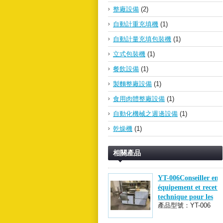
整廠設備
(2)
自動計重充填機
(1)
自動計量充填包裝機
(1)
立式包裝機
(1)
餐飲設備
(1)
製麵整廠設備
(1)
食用肉體整廠設備
(1)
自動化機械之週邊設備
(1)
乾燥機
(1)
相關產品
YT-006Conseiller en
équipement et recette
technique pour les
產品型號：YT-006
perles de tapioca à
cuisson rapide