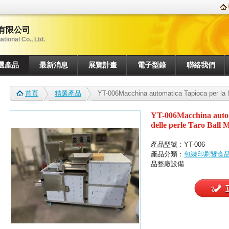
有限公司
tional Co., Ltd.
選產品
最新消息
展覽計畫
電子型錄
聯絡我們
首頁
精選產品
YT-006Macchina automatica Tapioca per la la
Machine
YT-006Macchina autom
delle perle Taro Ball 
產品型號：YT-006
產品分類：
包裝印刷暨食
品整廠設備