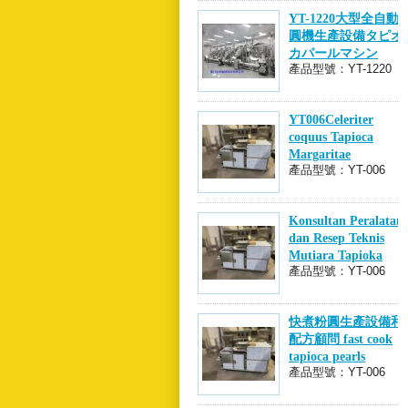
YT-1220大型全自動
圓機生產設備タピオ
カパールマシン
產品型號：YT-1220
YT006Celeriter
coquus Tapioca
Margaritae
產品型號：YT-006
Equipment
Consultant et
Technical Recipe
Konsultan Peralatan
dan Resep Teknis
Mutiara Tapioka
產品型號：YT-006
Memasak Cepat
快煮粉圓生產設備和
配方顧問 fast cook
tapioca pearls
產品型號：YT-006
machine and
Production Solution
全自動麻粩設
YT-1220大型全
電動芋頭切丁
檳榔芋頭馬鈴
自動削皮機/