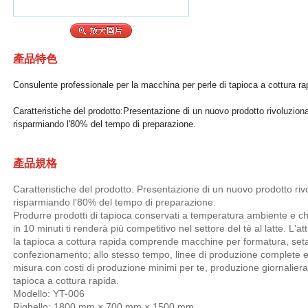
產品特色
Consulente professionale per la macchina per perle di tapioca a cottura ra
Caratteristiche del prodotto:Presentazione di un nuovo prodotto rivoluzion
risparmiando l'80% del tempo di preparazione.
產品規格
Caratteristiche del prodotto: Presentazione di un nuovo prodotto riv
risparmiando l'80% del tempo di preparazione.
Produrre prodotti di tapioca conservati a temperatura ambiente e 
in 10 minuti ti renderà più competitivo nel settore del tè al latte. L
la tapioca a cottura rapida comprende macchine per formatura, seta
confezionamento; allo stesso tempo, linee di produzione complete 
misura con costi di produzione minimi per te, produzione giornaliera 
tapioca a cottura rapida.
Modello: YT-006
Righello: 1800 mm × 700 mm × 1500 mm