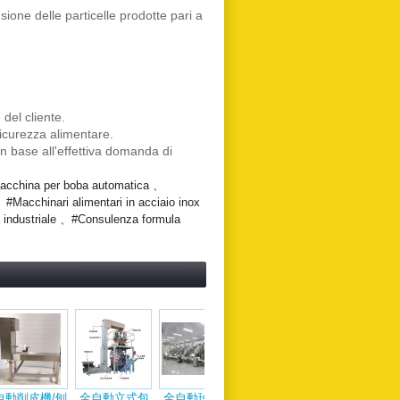
ione delle particelle prodotte pari a
del cliente.
sicurezza alimentare.
n base all'effettiva domanda di
Macchina per boba automatica 、
、#Macchinari alimentari in acciaio inox
a industriale 、#Consulenza formula
粉圓機
YT-1200 全自
HMF-075翻轉
HM-050翻鍋出
YT006Máy làm
SG