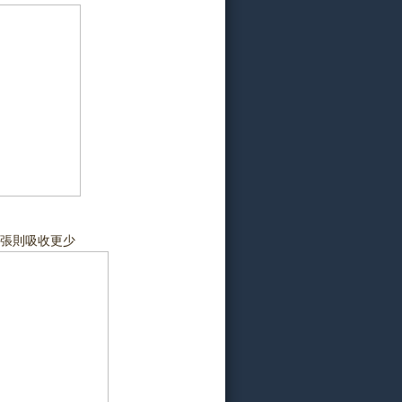
紙張則吸收更少