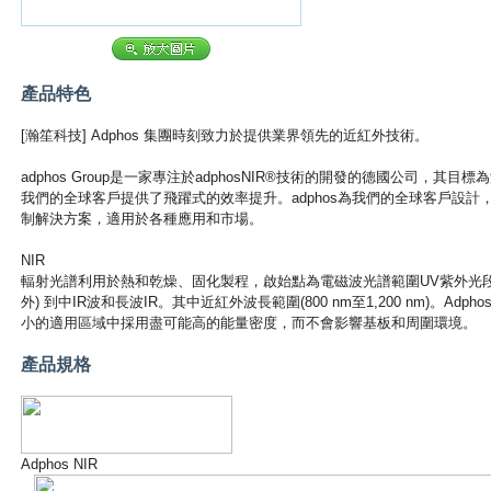
產品特色
[瀚笙科技] Adphos 集團時刻致力於提供業界領先的近紅外技術。
adphos Group是一家專注於adphosNIR®技術的開發的德國公司，
我們的全球客戶提供了飛躍式的效率提升。adphos為我們的全球客戶設
制解決方案，適用於各種應用和市場。
NIR
輻射光譜利用於熱和乾燥、固化製程，啟始點為電磁波光譜範圍UV紫外光段與可見光，
外) 到中IR波和長波IR。其中近紅外波長範圍(800 nm至1,200 nm)。Adph
小的適用區域中採用盡可能高的能量密度，而不會影響基板和周圍環境。
產品規格
Adphos NIR