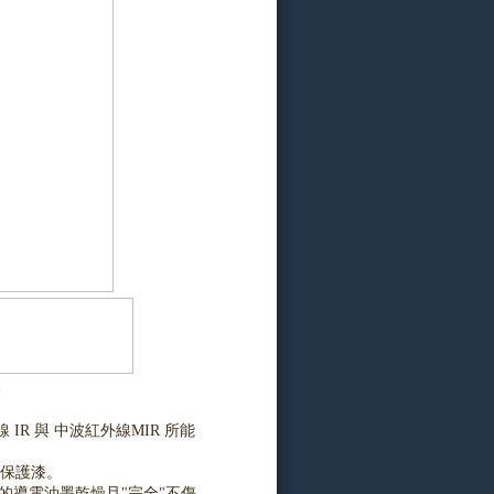
IR 與 中波紅外線MIR 所能
面保護漆。
c)應用；的導電油墨乾燥且"完全"不傷