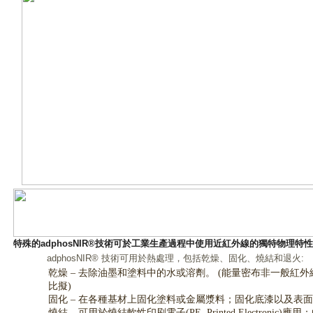
特殊的adphosNIR®技術可於工業生產過程中使用近紅外線的獨特物理特性
adphosNIR® 技術可用於熱處理，包括乾燥、固化、燒結和退火:
乾燥 – 去除油墨和塗料中的水或溶劑。 (能量密布非一般紅外線 
比擬)
固化 – 在各種基材上固化塗料或金屬漿料；固化底漆以及表
燒結 – 可用於燒結軟性印刷電子(PE, Printed Electroni