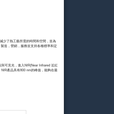
其目標為減少了熱工藝所需的時間和空間，並為
計，製造，營銷，服務並支持各種標準和定
進入NIR(Near Infrared 近紅
os NIR產品具有800 nm的峰值，能夠在最