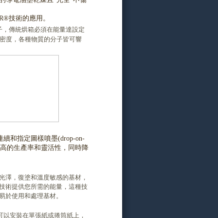
IR®技術的應用。
分子，傳統烘箱必須在能量達設定
能量密度，各種物質的分子皆可響
指定圖樣噴墨(drop-on-
供更高的生產率和靈活性，同時降
光澤，復塗和溫度敏感的基材，
外技術提供您所需的能量，這種技
易於使用和處理基材。
可以安裝在單張紙或捲筒紙上，