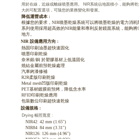
用於在線，近線或離線噴墨應用。 NIR系統佔地面積小，能夠將
大的可配置選項，可隨您的業務變化和發展。
降低運營成本 :
根據您的要求，NIR噴墨乾燥系統可以將噴墨乾燥的電力消耗降
系列使用採用超高效的NIR能量和專利反射鏡面系統，能夠將
地方。
NIR 設備應用方向 :
熱固印刷油墨超快速固化
噴墨印刷乾燥
奈米銀/銅 於塑膠基材上低溫固化
燒結金屬前預乾燥處理
汽車銬漆修補
R2R柔版印刷乾燥
Metal mesh凹版印刷乾燥
PET基材鍍膜前預烤，降低含水率
RFID印刷乾燥應用
包裝數位印刷超快速乾燥
設備規格 :
Drying 幅照寬度 :
NIR42: 42 mm (1.65")
NIR84: 84 mm (3.31")
NIR126: 126 mm (4.96")