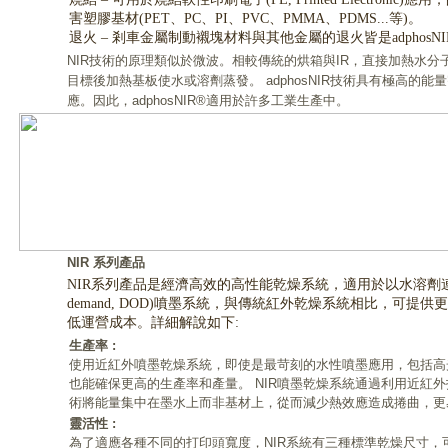
害塑膠基材(PET、PC、PI、PVC、PMMA、PDMS...等)。
退火 – 剎車金屬制動襯塊材料與其他金屬的退火皆是adphosN
NIR技術的原理類似於微波。相較傳統的烘箱與IR，直接加熱水
目標後加熱基板使水或溶劑蒸發。 adphosNIR技術具有極高的
應。因此，adphosNIR®適用於許多工業生產中。
NIR 系列產品
NIR系列產品是經濟高效的高性能乾燥系統，適用於以水溶劑連續和
demand, DOD)噴墨系統，與傳統紅外乾燥系統相比，可提
低運營成本。詳細解說如下:
生產率 :
使用近紅外噴墨乾燥系統，即使是最苛刻的水性噴墨應用，包括高
也能確保更高的生產率和產量。 NIR噴墨乾燥系統通過利用近紅
術將能量集中在墨水上而非基材上，從而減少熱效應造成捲曲，更
靈活性 :
為了適應各種不同的打印頭寬度，NIR系統有三種標準乾燥尺寸，