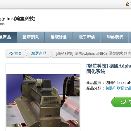
ogy Inc.(瀚笙科技)
nc.
選產品
最新消息
展覽計畫
電子型錄
聯絡我們
首頁
精選產品
[瀚笙科技] 德國Adphos aNIR金屬燒結
[瀚笙科技] 德國Adp
固化系統
產品型號：德國Adphos
產品分類：
包裝印刷暨食