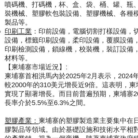
噴碼機、打碼機，杯、盒、袋、桶、罐、瓶
裝機械、塑膠軟包裝設備、塑膠機械、各種
製品等。
印刷工業
：
印前設備，電腦切割打樣設備，
設備，標籤印刷設備，柔印設備，覆膜設備
印刷檢測設備，鎖線機，校裝機，裝訂設備
材料等。
【柬埔寨市場近況】:
柬埔寨首相洪馬內於2025年2月表示，2024年
較2000年的310美元增長近9倍。這表明
實現了顯著增長。而目前普遍預期，柬埔寨2
長率介於5.5%至6.3%之間。
塑膠產業：
柬埔寨的塑膠製造業主要集中在
膠製品等領域。由於基礎設施和技術水平相