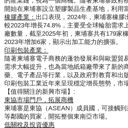
的產業鏈，視為一個商機。隨著柬埔寨政府
開始在柬埔寨設立塑膠製品生產基地，利用
橡膠產業：
出口表現，2024年，柬埔寨橡膠
較2023年增長74.8%，主要受全球輪胎需
廠數量，截至2025年初，柬埔寨共有179
2023年增加6家，顯示出加工能力的擴張。
印刷包裝產業：
隨著柬埔寨電子商務的蓬勃發展和與歐盟貿
需求大幅提升，也為當地紙箱廠帶來了新的
藥、電子產品等行業，以及政府對教育和出
印刷包裝工業近年來呈現穩定增長態勢，市
【值得關注的新興市場】:
東協市場門戶，拓展商機
柬埔寨是東協（ASEAN）成員國，可接觸
等鄰國的買家，開拓整個東南亞市場。
低關稅及投資優惠